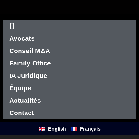
Avocats
Conseil M&A
Family Office
IA Juridique
Équipe
Actualités
Contact
English
Français